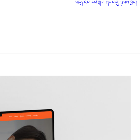
མདུན་ངོས།
ངའི་སྐོར།
ཞབས་ཞུ།
ཉམས་མྱོང་།