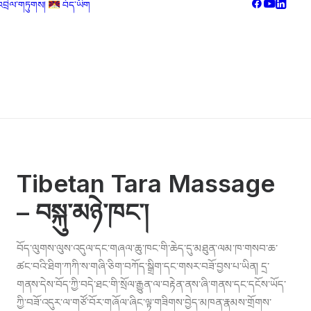
འབྲེལ་གཏུགས།
བོད་ཡིག
Français
Nederlands
བོད་ཡིག
English
Tibetan Tara Massage
– བསྐུ་མཉེ་ཁང་།
བོད་ལུགས་ལུས་འདུལ་དང་གཞལ་ཆུ་ཁང་གི་ཆེད་དུ་མཐུན་ལམ་ཁ་གསབ་ཆ་
ཚང་བའི་ཐིག་ཀཀི་ས་གཞི་ཅིག་བཀོད་སྒྲིག་དང་གསར་བཟོ་བྱས་པ་ཡིན། དྲ་
གནས་དེས་བོད་ཀྱི་བདེ་ཐང་གི་སྲོལ་རྒྱུན་ལ་བརྟེན་ནས་ཞི་གནས་དང་དངོས་ཡོད་
ཀྱི་བཟོ་འདུར་ལ་གཙོ་བོར་གཞོལ་ཞིང་ལྟ་གཟིགས་བྱེད་མཁན་རྣམས་གྲོགས་