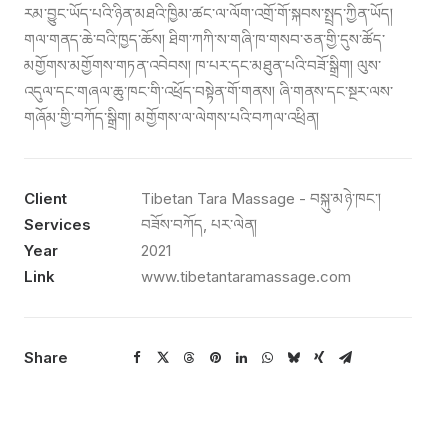
རམ་བྱུང་ཡོད་པའི་ཉིན་མཐའི་ཁྱིམ་ཚང་ལ་ལོག་འགྲོ་གོ་སྐབས་སྤྲད་ཀྱིན་ཡོད།
གལ་གནད་ཆེ་བའི་ཁྱད་ཆོས། ཐིག་ཀཀི་ས་གཞི་ཁ་གསབ་ཅན་གྱི་དུས་ཚོད་
མགྱོགས་མགྱོགས་གཏན་འབེབས། ཁ་པར་དང་མཐུན་པའི་བཟོ་སྒྲིག། ལུས་
འདུལ་དང་གཞལ་ཆུ་ཁང་གི་འཕྲོད་བསྟེན་གོ་གནས། ཞི་གནས་དང་སྔར་ལས་
གཞོམ་གྱི་བཀོད་སྒྲིག། མགྱོགས་ལ་ལེགས་པའི་བཀལ་འཕྲིན།
Client
Tibetan Tara Massage - བསྐུ་མཉེ་ཁང་།
Services
བཟོས་བཀོད, པར་ལེན།
Year
2021
Link
www.tibetantaramassage.com
Share